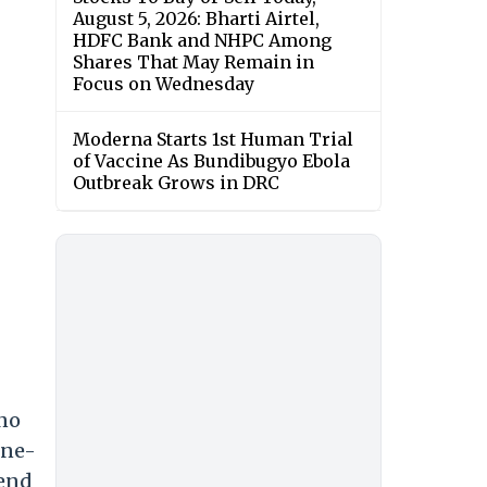
August 5, 2026: Bharti Airtel,
HDFC Bank and NHPC Among
Shares That May Remain in
Focus on Wednesday
Moderna Starts 1st Human Trial
of Vaccine As Bundibugyo Ebola
Outbreak Grows in DRC
ino
ine-
send