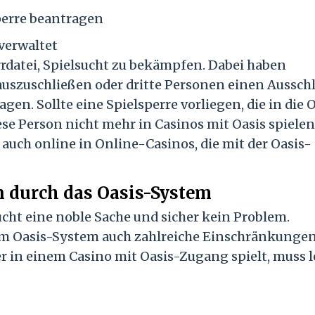
perre beantragen
verwaltet
errdatei, Spielsucht zu bekämpfen. Dabei haben
auszuschließen oder dritte Personen einen Aussch
gen. Sollte eine Spielsperre vorliegen, die in die 
se Person nicht mehr in Casinos mit Oasis spielen
 auch online in Online-Casinos, die mit der Oasis-
 durch das Oasis-System
cht eine noble Sache und sicher kein Problem.
em Oasis-System auch zahlreiche Einschränkungen
r in einem Casino mit Oasis-Zugang spielt, muss l