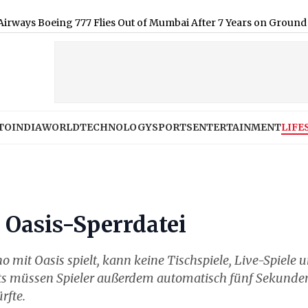
oeing 777 Flies Out of Mumbai After 7 Years on Ground (Video)
|
A
TO
INDIA
WORLD
TECHNOLOGY
SPORTS
ENTERTAINMENT
LIFE
 Oasis-Sperrdatei
o mit Oasis spielt, kann keine Tischspiele, Live-Spiele 
lots müssen Spieler außerdem automatisch fünf Sekunde
rfte.