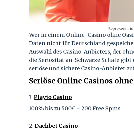
Representatio
Wer in einem Online-Casino ohne Oasis
Daten nicht für Deutschland gespeicher
Auswahl des Casino-Anbieters, der ohne
die Seriosität an. Schwarze Schafe gibt
seriöse und sichere Casino-Anbieter auf
Seriöse Online Casinos ohne
1.
Playio Casino
100% bis zu 500€ + 200 Free Spins
2.
Dachbet Casino