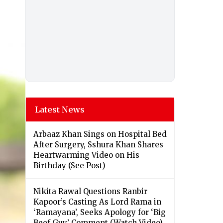
Latest News
Arbaaz Khan Sings on Hospital Bed
After Surgery, Sshura Khan Shares
Heartwarming Video on His
Birthday (See Post)
Nikita Rawal Questions Ranbir
Kapoor’s Casting As Lord Rama in
‘Ramayana’, Seeks Apology for ‘Big
Beef Guy’ Comment (Watch Video)