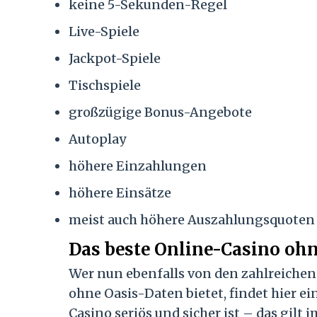
keine 5-Sekunden-Regel
Live-Spiele
Jackpot-Spiele
Tischspiele
großzügige Bonus-Angebote
Autoplay
höhere Einzahlungen
höhere Einsätze
meist auch höhere Auszahlungsquoten
Das beste Online-Casino ohn
Wer nun ebenfalls von den zahlreichen 
ohne Oasis-Daten bietet, findet hier ein
Casino seriös und sicher ist – das gilt