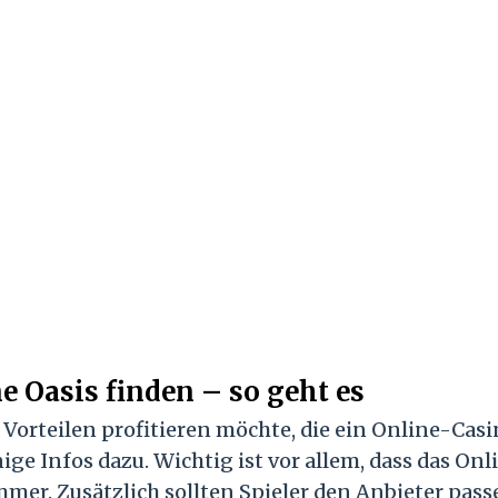
e Oasis finden – so geht es
Vorteilen profitieren möchte, die ein Online-Cas
ige Infos dazu. Wichtig ist vor allem, dass das Onl
 immer. Zusätzlich sollten Spieler den Anbieter pas