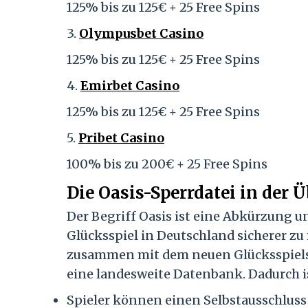
125% bis zu 125€ + 25 Free Spins
3.
Olympusbet Casino
125% bis zu 125€ + 25 Free Spins
4.
Emirbet Casino
125% bis zu 125€ + 25 Free Spins
5.
Pribet Casino
100% bis zu 200€ + 25 Free Spins
Die Oasis-Sperrdatei in der 
Der Begriff Oasis ist eine Abkürzung un
Glücksspiel in Deutschland sicherer zu
zusammen mit dem neuen Glücksspielst
eine landesweite Datenbank. Dadurch i
Spieler können einen Selbstausschluss